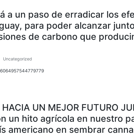
tá a un paso de erradicar los ef
guay, para poder alcanzar junto
siones de carbono que producim
Uncategorized
Posted
in
/1436064957544779779
 HACIA UN MEJOR FUTURO J
n un hito agrícola en nuestro p
aís americano en sembrar canna