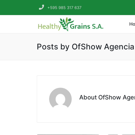
+595 985 317 637
H
Posts by OfShow Agencia 
About OfShow Agenc