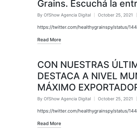
Grains. Escuchá la entr
By
OfShow Agencia Digital
October 25, 2021
Posted
by
https://twitter.com/healthygrainspy/status
Read More
CON NUESTRAS ÚLTIM
DESTACA A NIVEL MU
MÁXIMO EXPORTADOR
By
OfShow Agencia Digital
October 25, 2021
Posted
by
https://twitter.com/healthygrainspy/status/
Read More