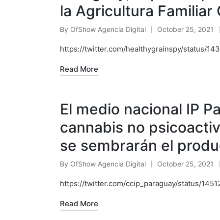
la Agricultura Familia
By
OfShow Agencia Digital
October 25, 2021
Posted
by
https://twitter.com/healthygrainspy/status
Read More
El medio nacional IP P
cannabis no psicoacti
se sembrarán el produc
By
OfShow Agencia Digital
October 25, 2021
Posted
by
https://twitter.com/ccip_paraguay/status/1
Read More