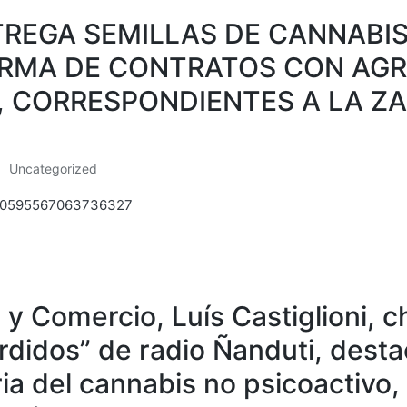
EGA SEMILLAS DE CANNABIS
IRMA DE CONTRATOS CON AGR
 CORRESPONDIENTES A LA ZAF
Uncategorized
Posted
in
/1450595567063736327
a y Comercio, Luís Castiglioni, 
rdidos” de radio Ñanduti, desta
tria del cannabis no psicoactivo