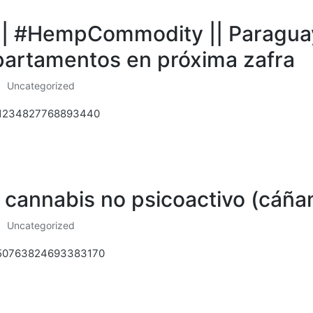
 || #HempCommodity || Paragua
partamentos en próxima zafra
Uncategorized
Posted
in
451234827768893440
 cannabis no psicoactivo (cáñam
Uncategorized
Posted
in
/1450763824693383170