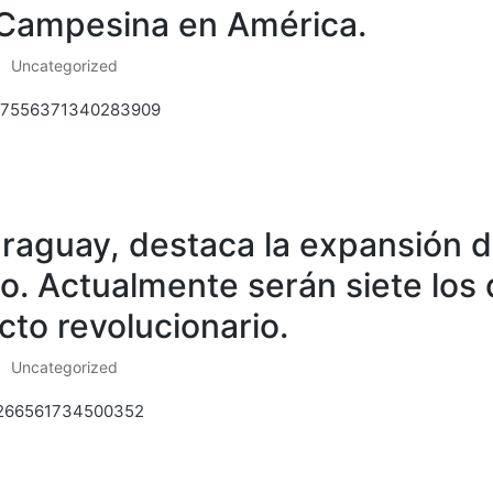
r Campesina en América.
Uncategorized
Posted
in
/1437556371340283909
araguay, destaca la expansión d
vo. Actualmente serán siete lo
to revolucionario.
Uncategorized
Posted
in
451266561734500352