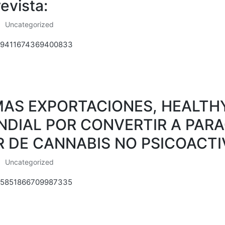
evista:
Uncategorized
Posted
in
/1449411674369400833
AS EXPORTACIONES, HEALTHY 
NDIAL POR CONVERTIR A PARA
 DE CANNABIS NO PSICOACTI
Uncategorized
Posted
in
1445851866709987335