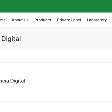
ome
About Us
Products
Private Label
Laboratory
Digital
ia Digital