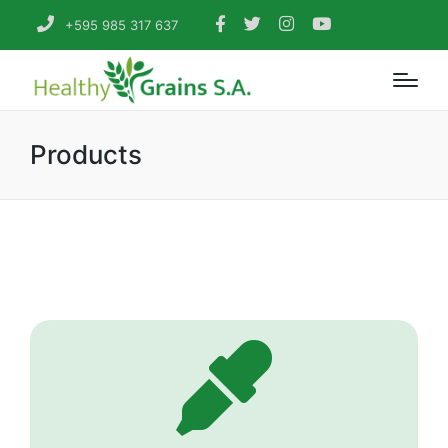
+595 985 317 637
Products
